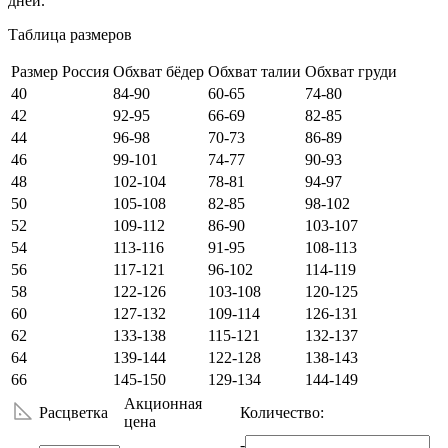
дней.
Таблица размеров
Размер Россия
Обхват бёдер
Обхват талии
Обхват груди
40
84-90
60-65
74-80
42
92-95
66-69
82-85
44
96-98
70-73
86-89
46
99-101
74-77
90-93
48
102-104
78-81
94-97
50
105-108
82-85
98-102
52
109-112
86-90
103-107
54
113-116
91-95
108-113
56
117-121
96-102
114-119
58
122-126
103-108
120-125
60
127-132
109-114
126-131
62
133-138
115-121
132-137
64
139-144
122-128
138-143
66
145-150
129-134
144-149
Акционная
Расцветка
Количество:
цена
-